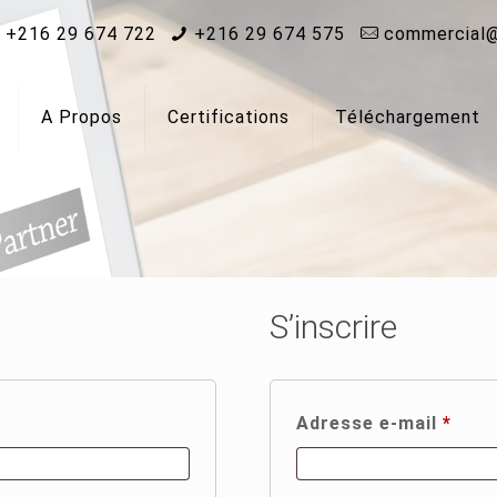
+216 29 674 722
+216 29 674 575
commercial@
A Propos
Certifications
Téléchargement
S’inscrire
Obli
Adresse e-mail
*