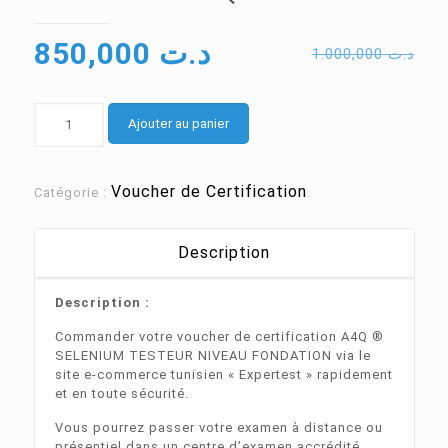
Le
Le
850,000
د.ت
1.000,000
د.ت
prix
prix
initial
actuel
quantité
Ajouter au panier
de
était :
est :
Voucher
د.ت 1.000,000.
د.ت 850,000.
A4Q
Sélénium
Voucher de Certification
Catégorie :
.
Description
Description :
Commander votre voucher de certification A4Q ®
SELENIUM TESTEUR NIVEAU FONDATION via le
site e-commerce tunisien « Expertest » rapidement
et en toute sécurité.
Vous pourrez passer votre examen à distance ou
présentiel dans un centre d’examen accrédité