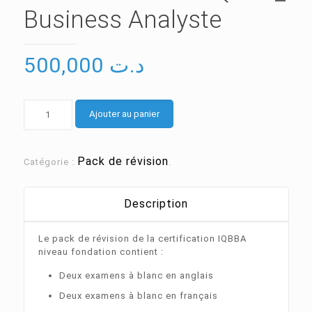
Business Analyste
500,000
د.ت
quantité
Ajouter au panier
de
Pack
de
révision
Pack de révision
Catégorie :
.
IQBBA_
Business
Analyste
Description
Le pack de révision de la certification IQBBA
niveau fondation contient :
Deux examens à blanc en anglais
Deux examens à blanc en français